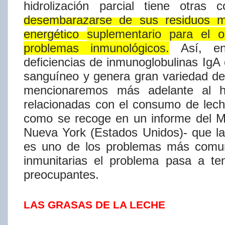
hidrolización parcial tiene otras
c
desembarazarse
de
sus
residuos
m
energético
suplementario para el 
problemas inmunológicos.
Así​,
e
deficiencias de inmunoglobulinas IgA
sanguí​neo
y genera gran variedad de
mencionaremos más adelante al h
relacionadas con el consumo de
lec
como se recoge en un informe del Me
Nueva
York
(Estados Unidos)- que la
es uno de los problemas más com
inmunitarias
el
problema
pasa
a
te
preocupantes.
LAS GRASAS DE LA LECHE