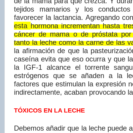
de la mama para que crezca. Y dura
tejidos mamarios y los
conductos
favorecer
la
lactancia.
Agregando
co
esta
hormona
incrementan
hasta
tre
cáncer
de
mama
o
de
próstata
por
tanto
la
leche
como
la
carne
de
las
v
la
afirmación
de
que
la
pasteurizaci
caseí​na
evita que eso ocurra y que l
la IGF-1 alcance el
torrente
sangu
estrógenos que se añaden a la le
factores que
estimulan
la
expresión
n
indirectamente,
acaban
provocando
l
TÓXICOS EN LA LECHE
Debemos añadir que la leche puede 