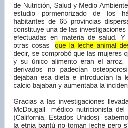
de
Nutrición,
Salud
y
Medio
Ambiente
estudio pormenorizado de los há
habitantes de 65 provincias disper
constituye una de las investigaciones
efectuadas en materia de
salud. Y
otras cosas-
que la leche animal des
decir,
se comprobó que las mujeres 
y su único alimento eran el arroz,
derivados no
padecí​an
osteoporos
dejaban esa dieta e
introducí​an
la 
calcio
bajaban
y
aumentaba
la
inciden
Gracias a las investigaciones lleva
McDougall -médico nutricionista de
(California, Estados Unidos)- sabem
la etnia bantú no toman leche pero sí