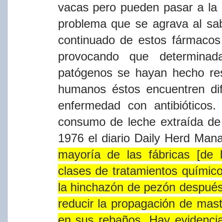
vacas pero pueden pasar a la
problema que se agrava al sa
continuado de estos fármaco
provocando que determina
patógenos se hayan hecho res
humanos éstos encuentren dif
enfermedad con antibióticos.
consumo de leche
extraí​da
de
1976 el diario Daily Herd Ma
mayorí​a
de las fábricas [de
clases de tratamientos
quí​mi
la hinchazón de pezón despué
reducir la propagación de
masti
en
sus
rebaños.
Hay
evidenci