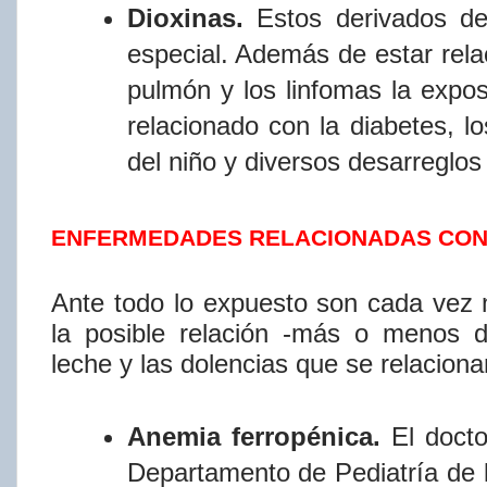
Dioxinas.
Estos
derivados
de
especial.
Además
de
estar
rel
pulmón y los linfomas la expos
relacionado con la diabetes, l
del niño y diversos desarreglos
ENFERMEDADES RELACIONADAS CON
Ante
todo
lo
expuesto
son
cada
vez
la
posible
relación
-más
o
menos
d
leche
y
las
dolencias
que
se
relaciona
Anemia
ferropénica.
El
docto
Departamento
de
Pediatrí​a
de