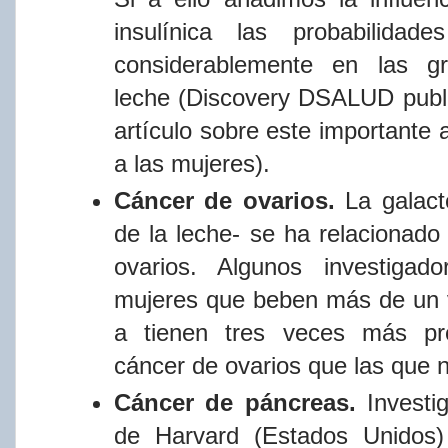
insulí​nica
las probabilidad
considerablemente
en
las
g
leche
(Discovery
DSALUD
publ
artí​culo
sobre
este
importante
a
las
mujeres).
Cáncer
de
ovarios.
La
galac
de
la
leche-
se
ha
relacionado
ovarios.
Algunos
investigado
mujeres
que
beben
más
de
un
a
tienen
tres
veces
más
pr
cáncer
de
ovarios
que
las
que
Cáncer de páncreas.
Investi
de Harvard (Estados Unidos)