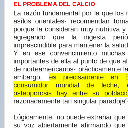
EL PROBLEMA DEL
CALCIO
La
razón
fundamental
por
la
que
los
así​los
orientales-
recomiendan
toma
porque la consideran muy nutritiva y 
agregando que la ingesta peri
imprescindible para mantener la salud
Y en ese convencimiento muchas 
importantes de ella al punto de que a
de norteamericanos-
prácticamente
l
embargo,
es
precisamente
en
consumidor mundial de leche, 
osteoporosis hay entre su poblac
razonadamente
tan
singular
paradoja
Lógicamente, no puede extrañar que
su voz abiertamente afirmando que