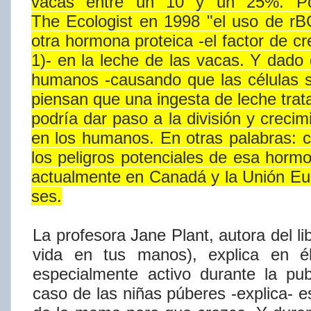
vacas
entre
un
10
y
un
25%.
P
The
Ecologist
en
1998
"el
uso
de
rB
otra
hormona
proteica
-el
factor
de
cr
1)-
en
la
leche
de
las
vacas.
Y
dado
humanos
-causando
que
las
células
piensan
que
una
ingesta
de
leche
trat
podrí​a
dar
paso
a
la
división
y
crecim
en
los
humanos.
En
otras
palabras:
c
los
peligros
potenciales
de
esa
horm
actualmente
en
Canadá
y
la
Unión
Eu
ses.
La
profesora
Jane
Plant,
autora
del
li
vida
en
tus
manos),
explica
en
é
especialmente activo durante la pu
caso de las niñas púberes -explica- e