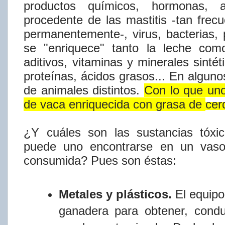
productos
quí​micos,
hormonas, an
procedente de las mastitis -tan fre
permanentemente-, virus,
bacterias, 
se "enriquece" tanto la leche com
aditivos,
vitaminas
y
minerales
sintét
proteí​nas,
ácidos
grasos...
En
alguno
de
animales
distintos.
Con
lo
que
un
de
vaca
enriquecida
con
grasa
de
cer
¿Y
cuáles
son
las
sustancias
tóxi
puede
uno
encontrarse
en
un
vas
consumida? Pues son
éstas:
Metales y plásticos.
El equipo
ganadera para
obtener,
condu