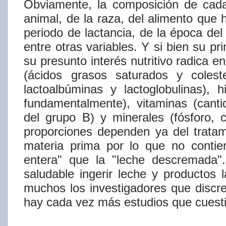
Obviamente,
la
composición
de
cad
animal,
de
la
raza,
del
alimento
que
periodo de lactancia, de la época del
entre otras variables. Y si bien su
pr
su presunto interés nutritivo radica 
(ácidos grasos saturados y
coleste
lactoalbúminas y lactoglobulinas), 
fundamentalmente), vitaminas (can
del grupo B) y minerales (fósforo, 
proporciones dependen ya del trata
materia prima por lo que no contie
entera" que la "leche descremada"
saludable ingerir leche
y
productos
muchos
los
investigadores
que
discr
hay
cada
vez
más
estudios
que
cuest