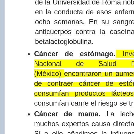
de
la
Universidad
de
Roma
not
en
la
conducta
de
esos
enfer
ocho semanas. En su sang
anticuerpos contra la
caseí​
betalactoglobulina.
Cáncer
de
estómago.
Inv
Nacional
de
Salud
(México)
encontraron
un
aume
de
contraer
cáncer
de
est
consumí​an
productos
lácteos
consumí​an
carne
el
riesgo
se
t
Cáncer
de
mama.
La
lech
muchos
expertos
causa
direct
Si a ello añadimos la influen