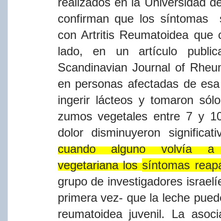
realizados en la Universidad d
confirman que los
sí​ntomas
con Artritis Reumatoidea que
lado, en un
artí​culo
publ
Scandinavian Journal of Rheu
en personas afectadas de es
ingerir lácteos y tomaron sólo
zumos vegetales entre 7 y 
dolor
disminuyeron
significat
cuando
alguno
volví​a
a
vegetariana
los
sí​ntomas reap
grupo de investigadores
israel
primera
vez-
que
la
leche
pued
reumatoidea
juvenil.
La
asoci