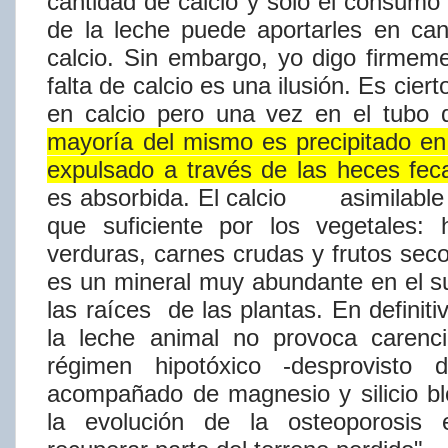
cantidad de calcio y sólo el consumo 
de la leche puede aportarles en can
calcio. Sin
embargo, yo digo firmeme
falta de calcio es una ilusión. Es cie
en
calcio
pero
una
vez
en
el
tubo
mayorí​a
del
mismo
es
precipitado
en
expulsado a través de las heces feca
es absorbida. El calcio
asimilabl
que suficiente por los vegetales: 
verduras, carnes crudas y frutos seco
es un mineral muy abundante en el 
las
raí​ces
de las plantas. En definiti
la leche animal no provoca carencia
régimen hipotóxico -desprovisto 
acompañado de
magnesio
y
silicio
b
la
evolución
de
la
osteoporosis