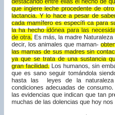
destacando
entre
ellas
el
hecho
de
q
que
ingiere
leche
procedente
de
otro
lactancia.
Y
lo
hace
a
pesar
de
sabe
cada
mamíf​ero
es
específi​
ca
para
s
la
ha
hecho
idónea para las necesi
de otra.
Es más, la
madre
Naturaleza
decir,
los
animales
que
maman-
obte
las
mamas
de
sus
madres
sin
contac
ya
que
se
trata
de
una
sustancia
q
gran
facilidad.
Los
humanos,
sin emba
que es sano seguir tomándola siend
hasta las
leyes
de
la
naturaleza
condiciones
adecuadas
de
consumo.
las evidencias que indican que tan
pr
muchas de las dolencias que hoy nos