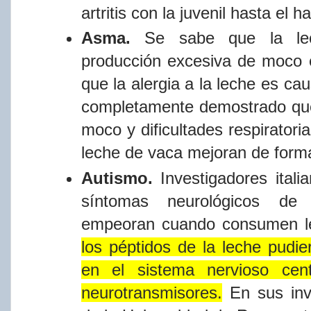
artritis
con la juvenil hasta el h
Asma.
Se
sabe
que
la
l
producción
excesiva
de
moco
que
la alergia a la leche es 
completamente demostrado que
moco
y
dificultades
respiratori
leche
de
vaca
mejoran
de
form
Autismo.
Investigadores ital
sí​ntomas
neurológicos de 
empeoran
cuando
consumen
los
péptidos
de
la
leche
pudie
en el sistema nervioso centr
neurotransmisores.
En sus inve