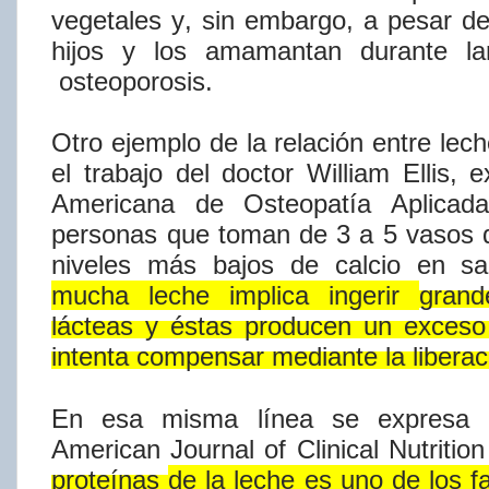
vegetales
y,
sin embargo, a pesar d
hijos y los
amamantan durante la
osteoporosis.
Otro
ejemplo
de
la
relación
entre
lech
el
trabajo
del
doctor
William
Ellis,
e
Americana
de
Osteopatí​a
Aplicada
personas
que
toman
de
3
a
5
vasos
niveles
más
bajos
de
calcio
en
sa
mucha
leche
implica
ingerir
grand
lácteas
y
éstas
producen
un
exceso
intenta
compensar
mediante
la
libera
En
esa
misma
lí​nea
se
expresa
American
Journal
of
Clinical
Nutrition
proteí​nas
de la leche es uno de los f