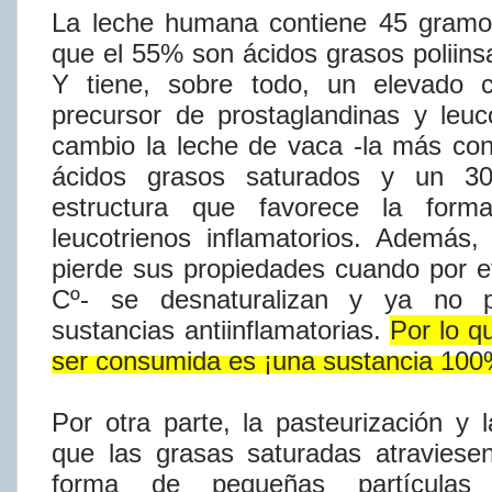
La leche humana contiene 45 gram
que el 55% son ácidos grasos poliins
Y tiene, sobre todo, un elevado co
precursor de prostaglandinas y
leuc
cambio la leche de vaca -la más co
ácidos grasos saturados y un 30
estructura que favorece la forma
leucotrienos
inflamatorios.
Además,
pierde
sus
propiedades
cuando
por
e
Cº-
se
desnaturalizan
y
ya
no
sustancias
antiinflamatorias.
Por
lo
q
ser
consumida
es
¡una
sustancia
100
Por otra parte, la pasteurización y
que las grasas saturadas atravies
forma de pequeñas
partí​cu