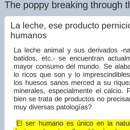
The poppy breaking through th
La leche, ese producto pernici
humanos
La leche animal y sus derivados -na
batidos, etc.- se encuentran actua
mayor consumo del mundo. Se alaban
lo ricos que son y lo imprescindible
los huesos sanos
merced
a su riqu
minerales,
especialmente el calcio.
bien se trata de productos no precis
muy diversas
patología​
s?
El
ser
humano
es
único
en
la
natu