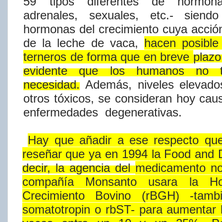
59 tipos diferentes de hormonas 
adrenales,
sexuales,
etc.-
siendo
hormonas
del
crecimiento
cuya
acció
de
la
leche
de
vaca,
hacen
posible
terneros
de
forma
que
en
breve
plazo
evidente
que
los
humanos
no
necesidad.
Además, niveles elevad
otros tóxicos, se consideran hoy caus
enfermedades
degenerativas.
Hay
que
añadir
a
ese
respecto
qu
reseñar
que
ya
en
1994
la
Food
and
decir,
la
agencia
del
medica
mento
n
compañí​a
Monsanto
usara la H
Crecimiento Bovino (rBGH) -tam
somatotropin o
rbST-
para
aumentar