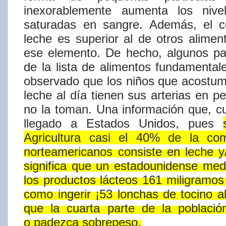
inexorablemente aumenta los nive
saturadas en sangre. Además, el co
leche es superior al de otros alime
ese elemento. De hecho, algunos
pa
de la lista de alimentos
fundamentale
observado que los niños que acostum
leche
al
dí​a
tienen sus arterias en p
no la toman. Una información que, 
llegado
a
Estados
Unidos,
pues
Agricultura
casi
el
40%
de
la
co
norteamericanos
consiste
en
leche
y
significa
que
un
estadounidense
med
los
productos
lácteos
161
miligramos
como
ingerir
¡53
lonchas
de
tocino
a
que
la
cuarta
parte
de
la
població
o
padezca
sobrepeso.