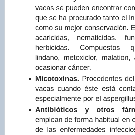
vacas se pueden encontrar c
que
se
ha
procurado
tanto
el
i
como
su
mejor
conservación.
acaricidas, nematicidas, fu
herbicidas. Compuestos
q
lindano, metoxiclor, malation,
ocasionar
cáncer.
Micotoxinas.
Procedentes
del
vacas
cuando
éste
está
cont
especialmente
por
el
aspergillu
Antibióticos
y
otros
fár
emplean
de
forma
habitual
en
e
de
las enfermedades infeccio