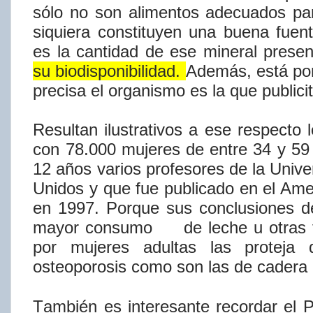
sólo
no
son
alimentos
adecuados
pa
siquiera
constituyen
una
buena
fuen
es
la
cantidad
de
ese
mineral
presen
su
biodisponibilidad.
Además,
está
po
precisa
el
organismo
es
la
que
publici
Resultan
ilustrativos
a
ese
respecto
con
78.000
mujeres
de
entre
34
y
59
12 años varios profesores de la Univ
Unidos y que fue publicado en el Amer
en 1997. Porque sus conclusiones d
mayor consumo
de
leche
u
otras
por
mujeres
adultas
las
proteja
osteoporosis
como son las de cader
También
es
interesante
recordar
el
P