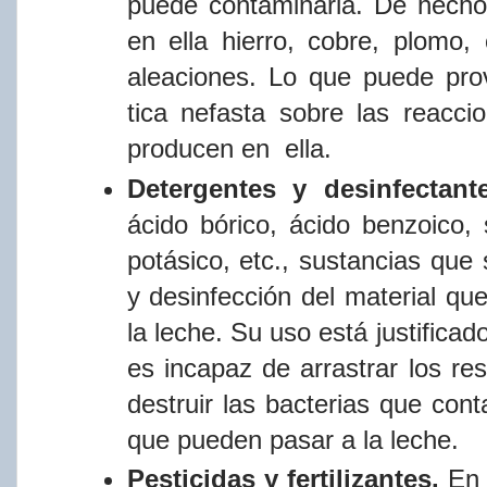
puede
contaminarla.
De
hech
en
ella
hierro,
cobre,
plomo,
aleaciones.
Lo
que
puede
pro
tica
nefasta
sobre
las
reacci
producen en
ella.
Detergentes y desinfectan
ácido bórico, ácido benzoico, 
potásico,
etc.,
sustancias
que
y
desinfección
del
material
qu
la
leche.
Su
uso
está
justificad
es
incapaz
de
arrastrar
los
res
destruir
las
bacterias
que
cont
que
pueden
pasar
a
la
leche.
Pesticidas y fertilizantes.
En 