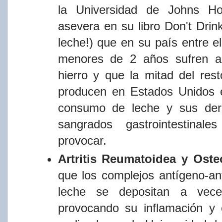
la
Universidad
de
Johns
Ho
asevera
en
su
libro
Don't
Drin
leche!) que en su
paí​s
entre e
menores de 2 años sufren an
hierro y que la mitad del re
producen en Estados Unidos e
consumo de leche y sus der
sangrados gastrointestina
provocar.
Artritis
Reumatoidea
y
Osteo
que
los
complejos
antí​geno-a
leche se depositan a veces
provocando su inflamación y 