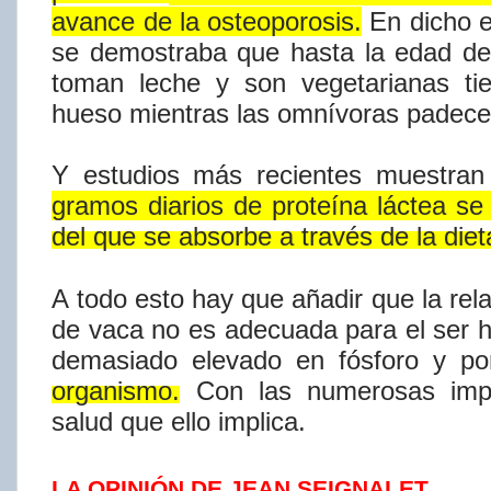
avance de la osteoporosis.
En dicho
e
se demostraba que hasta la edad de
toman leche y son
vegetarianas
ti
hueso
mientras
las
omní​voras
padec
Y
estudios
más
recientes
muestran
gramos
diarios
de
proteí​na
láctea
se
del
que
se
absorbe
a
través
de
la
diet
A todo esto hay que añadir que la rela
de vaca no es adecuada para el ser
demasiado
elevado
en
fósforo
y
po
organismo.
Con
las
numerosas
imp
salud que ello implica.
LA OPINIÓN DE JEAN SEIGNALET