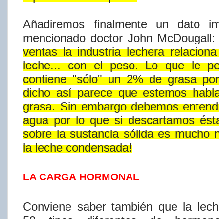
Añadiremos
finalmente
un
dato
i
mencionado
doctor
John
McDougall:
ventas
la
industria
lechera
relaciona
leche...
con
el
peso.
Lo
que
le
p
contiene
"sólo"
un
2%
de
grasa
por
dicho
así​ parece
que
estemos
habl
grasa.
Sin
embargo
debemos
entend
agua
por
lo
que
si
descartamos
ést
sobre
la
sustancia
sólida
es
mucho
m
la
leche
condensada!
LA CARGA
HORMONAL
Conviene saber también que la lec