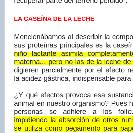
recuperar
parte del terreno
perdido".
LA CASEÍNA DE LA LECHE
Mencionábamos
al
describir
la
compo
sus
proteí​nas
principales
es
la
caseí​
niño
lactante
asimila
completament
materna...
pero
no
las
de
la
leche
de
digieren
parcialmente
por
el
efecto
n
la
acidez
gástrica,
indispensable para
¿Y qué efectos provoca esa sustanc
animal en nuestro organismo? Pues 
personas se adhiere a los
folí
impidiendo la absorción de otros nut
se utiliza como pegamento para pape