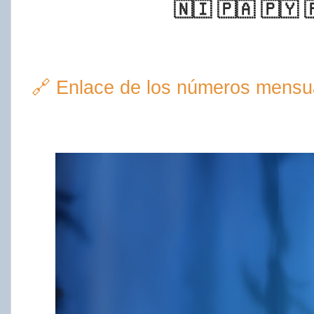
🇳🇮 🇵🇦 🇵🇾 
🔗 Enlace de los números mensua