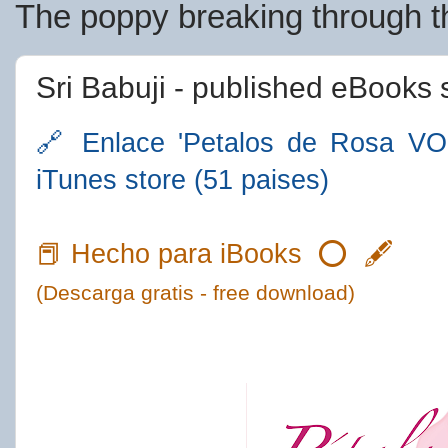
The poppy breaking through th
Sri Babuji - published eBooks 
🔗 Enlace 'Petalos de Rosa V
iTunes store (51 paises)
📕 Hecho para iBooks
⭕️ 🖋
(Descarga gratis - free download)