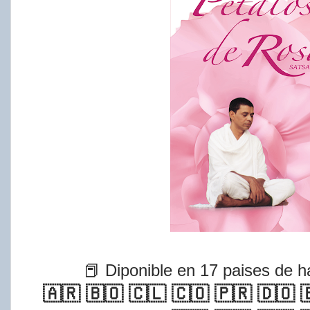
📕 Diponible en 17 paises de h
🇦🇷 🇧🇴 🇨🇱 🇨🇴 🇵🇷 🇩🇴 