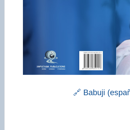
🔗 Babuji (espa