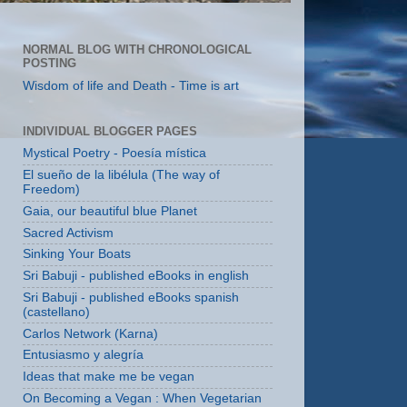
NORMAL BLOG WITH CHRONOLOGICAL
POSTING
Wisdom of life and Death - Time is art
INDIVIDUAL BLOGGER PAGES
Mystical Poetry - Poesía mística
El sueño de la libélula (The way of
Freedom)
Gaia, our beautiful blue Planet
Sacred Activism
Sinking Your Boats
Sri Babuji - published eBooks in english
Sri Babuji - published eBooks spanish
(castellano)
Carlos Network (Karna)
Entusiasmo y alegría
Ideas that make me be vegan
On Becoming a Vegan : When Vegetarian