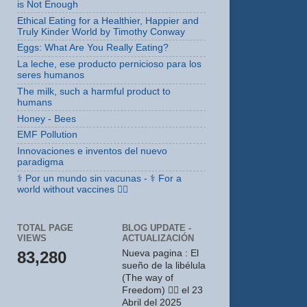
is Not Enough
Ethical Eating for a Healthier, Happier and
Truly Kinder World by Timothy Conway
Eggs: What Are You Really Eating?
La leche, ese producto pernicioso para los
seres humanos
The milk, such a harmful product to
humans
Honey - Bees
EMF Pollution
Innovaciones e inventos del nuevo
paradigma
⚕ Por un mundo sin vacunas - ⚕ For a
world without vaccines 🤸‍♀️
TOTAL PAGE
BLOG UPDATE -
VIEWS
ACTUALIZACIÓN
83,280
Nueva pagina : El
sueño de la libélula
(The way of
Freedom) 🤸‍♀️ el 23
Abril del 2025