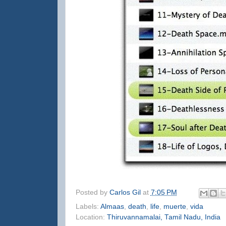
Posted by
Carlos Gil
at
7:05 PM
Labels:
Almaas
,
death
,
life
,
muerte
,
vida
Location:
Thiruvannamalai, Tamil Nadu, India